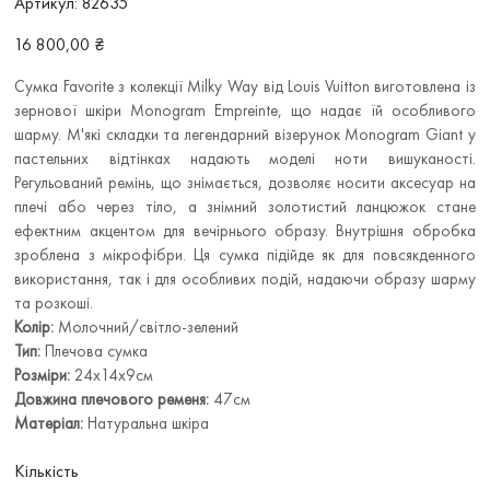
Артикул:
82635
82635
Ціна
16 800,00 ₴
Сумка Favorite з колекції Milky Way від Louis Vuitton виготовлена із
зернової шкіри Monogram Empreinte, що надає їй особливого
шарму. М'які складки та легендарний візерунок Monogram Giant у
пастельних відтінках надають моделі ноти вишуканості.
Регульований ремінь, що знімається, дозволяє носити аксесуар на
плечі або через тіло, а знімний золотистий ланцюжок стане
ефектним акцентом для вечірнього образу. Внутрішня обробка
зроблена з мікрофібри. Ця сумка підійде як для повсякденного
використання, так і для особливих подій, надаючи образу шарму
та розкоші.
Колір:
Молочний/світло-зелений
Тип:
Плечова сумка
Розміри:
24x14x9см
Довжина плечового ременя:
47см
Матеріал:
Натуральна шкіра
Кількість