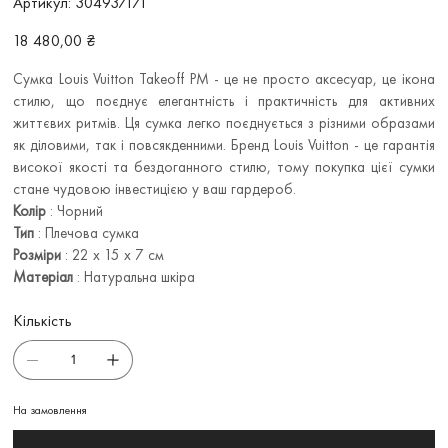
Артикул:
304937171
304937171
Ціна
18 480,00 ₴
Сумка Louis Vuitton Takeoff PM - це не просто аксесуар, це ікона
стилю, що поєднує елегантність і практичність для активних
життєвих ритмів. Ця сумка легко поєднується з різними образами
як діловими, так і повсякденними. Бренд Louis Vuitton - це гарантія
високої якості та бездоганного стилю, тому покупка цієї сумки
стане чудовою інвестицією у ваш гардероб.
Колір
: Чорний
Тип
: Плечова сумка
Розміри
: 22 х 15 х 7 см
Матеріал
: Натуральна шкіра
Кількість
На замовлення