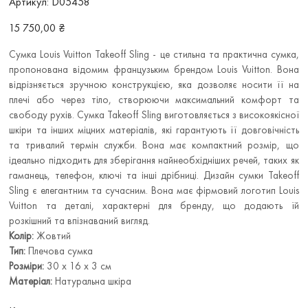
Артикул:
D05458
D05458
Ціна
15 750,00 ₴
Сумка Louis Vuitton Takeoff Sling - це стильна та практична сумка,
пропонована відомим французьким брендом Louis Vuitton. Вона
відрізняється зручною конструкцією, яка дозволяє носити її на
плечі або через тіло, створюючи максимальний комфорт та
свободу рухів. Сумка Takeoff Sling виготовляється з високоякісної
шкіри та інших міцних матеріалів, які гарантують її довговічність
та тривалий термін служби. Вона має компактний розмір, що
ідеально підходить для зберігання найнеобхідніших речей, таких як
гаманець, телефон, ключі та інші дрібниці. Дизайн сумки Takeoff
Sling є елегантним та сучасним. Вона має фірмовий логотип Louis
Vuitton та деталі, характерні для бренду, що додають їй
розкішний та впізнаваний вигляд.
Колір:
Жовтий
Тип:
Плечова сумка
Розміри:
30 х 16 х 3 см
Матеріал:
Натуральна шкіра