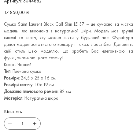
Артикул:
3044882
3044882
Ціна
17 850,00 ₴
Сумка Saint Laurent Black Calf Skin LE 37 – це сучасна та містка
модель, яка виконана з натуральної шкіри. Модель має зручні
кишені та клатч, яку можна зняти у будь-який час. Фурнітура
даної моделі золотистого кольору і також є застібка. Доповніть
свій стиль цією моделлю, що зробить Вас елегантною та
функціональною цього сезону!
Колір
:
Чорний
Тип:
Плечова сумка
Розміри:
24,5 x 25 x 16 см
Розміри клатчу:
10x 19 см
Довжина плечового ременя:
82 см
Матеріал:
Натуральна шкіра
Кількість