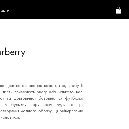
такти
rberry
 це ідеальна основа для вашого гардеробу. Її
 якість привернуть увагу всіх навколо вас.
якої та довговічної бавовни, ця футболка
т у будь-яку пору року. Будь то для
 створення модного образу, ця універсальна
 чоловікам.