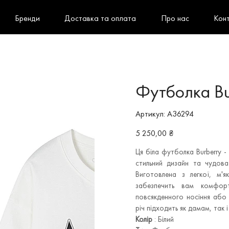
Бренди
Доставка та оплата
Про нас
Кон
Футболка Bu
Артикул
Артикул:
A36294
A36294
Ціна
5 250,00 ₴
Ця біла футболка Burberry -
стильний дизайн та чудова
Виготовлена з легкої, м'
забезпечить вам комфор
повсякденного носіння або
річ підходить як дамам, так і
Колір
: Білий