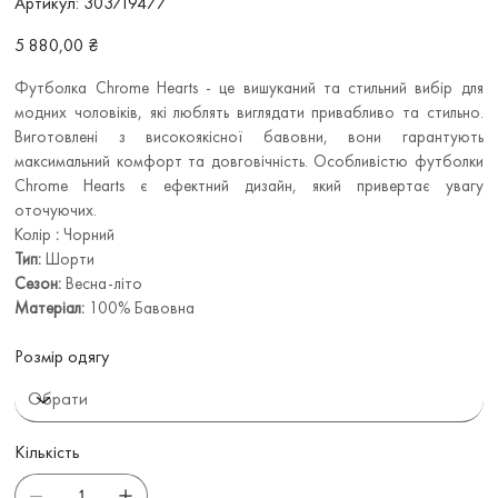
Артикул:
303719477
303719477
Ціна
5 880,00 ₴
Футболка Chrome Hearts - це вишуканий та стильний вибір для
модних чоловіків, які люблять виглядати привабливо та стильно.
Виготовлені з високоякісної бавовни, вони гарантують
максимальний комфорт та довговічність. Особливістю футболки
Chrome Hearts є ефектний дизайн, який привертає увагу
оточуючих.
Колір
:
Чорний
Тип:
Шорти
Сезон:
Весна-літо
Матеріал:
100% Бавовна
Розмір одягу
Кількість