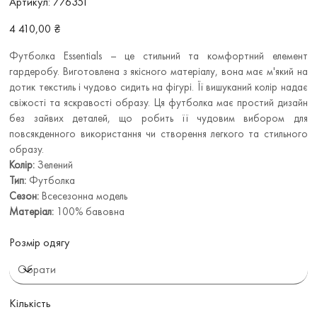
Артикул:
776351
776351
Ціна
4 410,00 ₴
Футболка Essentials – це стильний та комфортний елемент
гардеробу. Виготовлена з якісного матеріалу, вона має м'який на
дотик текстиль і чудово сидить на фігурі. Її вишуканий колір надає
свіжості та яскравості образу. Ця футболка має простий дизайн
без зайвих деталей, що робить її чудовим вибором для
повсякденного використання чи створення легкого та стильного
образу.
Колір:
Зелений
Тип:
Футболка
Сезон:
Всесезонна модель
Матеріал:
100% бавовна
Розмір одягу
Кількість