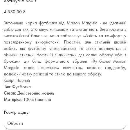
Артикул:
619300
619300
Ціна
4 830,00 ₴
Витончена чорна футболка від Maison Margiela - це ідеальний
вибір для тих, хто цінує мінімалізм та елегантність. Виготовлена з
високоякісної бавовни, вона забезпечує м'якість та комфорт у
повсякденному використанні. Простий, але стильний дизайн
робить цю футболку універсальною та легко поєднується з
різними стилями. Носіть її з джинсами для casual образу або з
брюками для більш формального вбрання. Футболка Maison
Margiela стане незамінним елементом вашого гардеробу,
додаючи нотку розкоші та стилю до вашого образу.
Колір
:
Чорний
Тип:
Футболка
Сезон:
Демісезонна модель
Матеріал:
100% бавовна
Розмір одягу