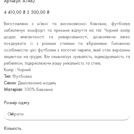
Артикул:
A7482
A7482
Звичайна
Ціна
4 410,00 ₴
2 500,00 ₴
ціна
зі
знижкою
Виготовлена з м'якої та високоякісної бавовни, футболка
забезпечує комфорт та приємне відчуття на тілі. Чорний колір
додає елегантності та універсальності, дозволяючи легко
поєднувати її з різними стилями та вбраннями. Головною
особливістю цієї футболки є логотип черепа, який стає виразним
акцентом на грудях. Він символізує зухвалість, індивідуальність та
ребелліон, підкреслюючи вашу унікальність та стиль.
Колір
:
Чорний
Тип:
Футболка
Сезон:
Демісезонна модель
Матеріал:
100% бавовна
Розмір одягу
Кількість