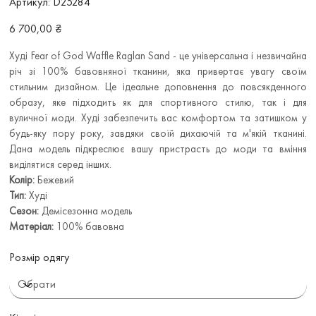
Артикул:
D25284
D25284
Ціна
6 700,00 ₴
Худі Fear of God Waffle Raglan Sand - це універсальна і незвичайна
річ зі 100% бавовняної тканини, яка привертає увагу своїм
стильним дизайном. Це ідеальне доповнення до повсякденного
образу, яке підходить як для спортивного стилю, так і для
вуличної моди. Худі забезпечить вас комфортом та затишком у
будь-яку пору року, завдяки своїй дихаючій та м'якій тканині.
Дана модель підкреслює вашу пристрасть до моди та вміння
виділятися серед інших.
Колір:
Бежевий
Тип:
Худі
Сезон:
Демісезонна модель
Матеріал:
100% бавовна
Розмір одягу