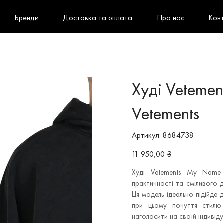
Бренди
Доставка та оплата
Про нас
Кон
Худі Vetemen
Vetements
Артикул
Артикул:
8684738
8684738
Ціна
11 950,00 ₴
Худі Vetements My Name 
практичності та сміливого 
Ця модель ідеально підійде 
при цьому почуття стилю
наголосити на своїй індивіду