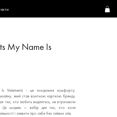
такти
ts My Name Is
Is Vetements - це поєднання комфорту,
дизайну, який став візитною карткою бренду.
для тих, хто любить виділятись, не втрачаючи
. Ця модель — вибір для тих, хто хоче
альності і заявити про себе без зайвих слів.