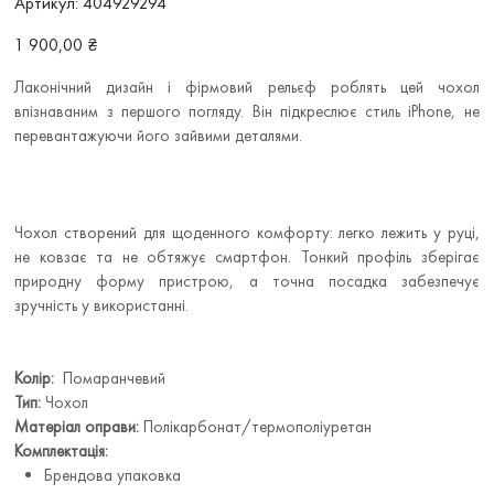
Артикул:
404929294
404929294
Ціна
1 900,00 ₴
Лаконічний дизайн і фірмовий рельєф роблять цей чохол
впізнаваним з першого погляду. Він підкреслює стиль iPhone, не
перевантажуючи його зайвими деталями.
Чохол створений для щоденного комфорту: легко лежить у руці,
не ковзає та не обтяжує смартфон. Тонкий профіль зберігає
природну форму пристрою, а точна посадка забезпечує
зручність у використанні.
Колір:
Помаранчевий
Тип:
Чохол
Матеріал оправи:
Полікарбонат/термополіуретан
Комплектація:
Брендова упаковка