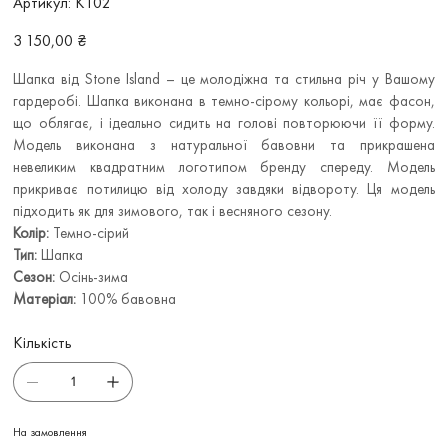
Артикул:
К102
К102
Ціна
3 150,00 ₴
Шапка від Stone Island – це молодіжна та стильна річ у Вашому
гардеробі. Шапка виконана в темно-сірому кольорі, має фасон,
що облягає, і ідеально сидить на голові повторюючи її форму.
Модель виконана з натуральної бавовни та прикрашена
невеликим квадратним логотипом бренду спереду. Модель
прикриває потилицю від холоду завдяки відвороту. Ця модель
підходить як для зимового, так і весняного сезону.
Колір:
Темно-сірий
Тип:
Шапка
Сезон:
Осінь-зима
Матеріал:
100% бавовна
Кількість
На замовлення