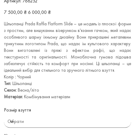
Артикул:
766252
766252
Звичайна
Ціна
7 500,00 ₴
6 000,00 ₴
ціна
зі
знижкою
Шльопанці Prada Raffia Flatform Slide – це модель із плоскої форми
з простим, але вишуканим візерунком в'язання гачком, який надає
особливого шарму їхньому дизайну. Вони прикрашені металевим
трикутним логотипом Prada, що надає їм культового характеру.
Вони виготовлені із пряжі з ефектом рафії, що надає
текстурності та оригінальності. Моноблочна гумова підошва
забезпечує стійкість та комфорт при носінні. Ці шльопанці – це
ідеальний вибір для стильного та зручного літнього взуття.
Колір
:
Чорний
Тип:
Шльопанці
Сезон:
Весна/літо
Матеріал:
Комбінування матеріали
Розмір взуття