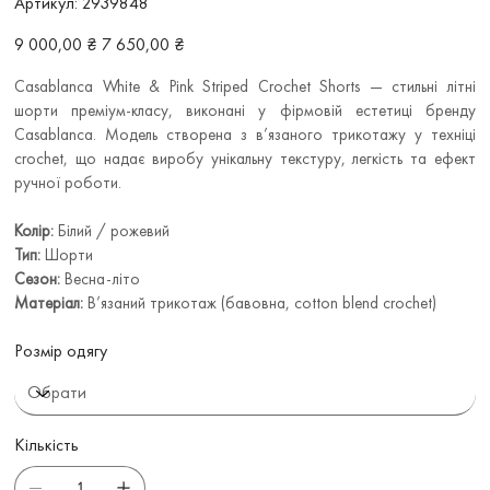
Артикул:
2939848
2939848
Звичайна
Ціна
9 000,00 ₴
7 650,00 ₴
ціна
зі
знижкою
Casablanca White & Pink Striped Crochet Shorts — стильні літні
шорти преміум-класу, виконані у фірмовій естетиці бренду
Casablanca. Модель створена з в’язаного трикотажу у техніці
crochet, що надає виробу унікальну текстуру, легкість та ефект
ручної роботи.
Колір:
Білий / рожевий
Тип:
Шорти
Сезон:
Весна-літо
Матеріал:
В’язаний трикотаж (бавовна, cotton blend crochet)
Розмір одягу
Кількість