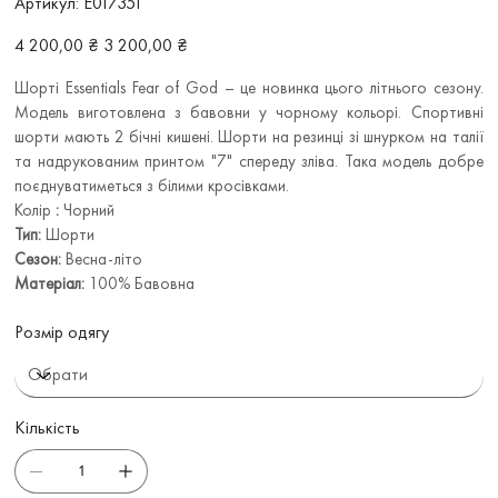
Артикул:
Е017351
Е017351
Звичайна
Ціна
4 200,00 ₴
3 200,00 ₴
ціна
зі
знижкою
Шорті Essentials Fear of God – це новинка цього літнього сезону.
Модель виготовлена з бавовни у чорному кольорі. Спортивні
шорти мають 2 бічні кишені. Шорти на резинці зі шнурком на талії
та надрукованим принтом "7" спереду зліва. Така модель добре
поєднуватиметься з білими кросівками.
Колір
:
Чорний
Тип:
Шорти
Сезон:
Весна-літо
Матеріал:
100% Бавовна
Розмір одягу
Кількість