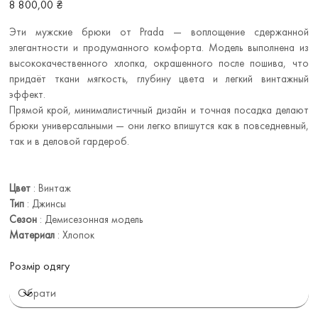
Ціна
8 800,00 ₴
Эти мужские брюки от Prada — воплощение сдержанной
элегантности и продуманного комфорта. Модель выполнена из
высококачественного хлопка, окрашенного после пошива, что
придаёт ткани мягкость, глубину цвета и легкий винтажный
эффект.
Прямой крой, минималистичный дизайн и точная посадка делают
брюки универсальными — они легко впишутся как в повседневный,
так и в деловой гардероб.
Цвет
: Винтаж
Тип
: Джинсы
Сезон
: Демисезонная модель
Материал
: Хлопок
Розмір одягу