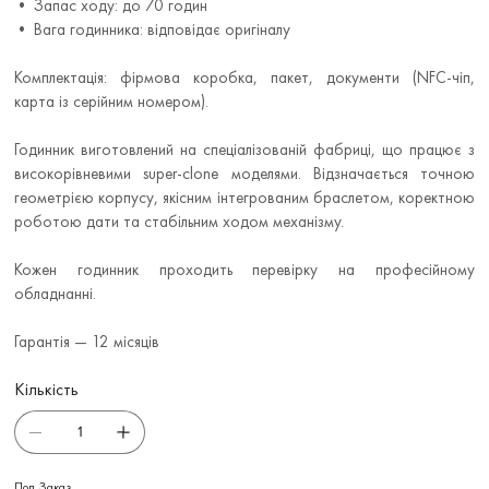
• Запас ходу: до 70 годин
• Вага годинника: відповідає оригіналу
Комплектація: фірмова коробка, пакет, документи (NFC-чіп,
карта із серійним номером).
Годинник виготовлений на спеціалізованій фабриці, що працює з
високорівневими super-clone моделями. Відзначається точною
геометрією корпусу, якісним інтегрованим браслетом, коректною
роботою дати та стабільним ходом механізму.
Кожен годинник проходить перевірку на професійному
обладнанні.
Гарантія — 12 місяців
Кількість
Под Заказ