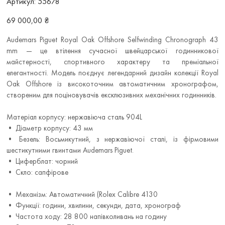
Артикул:
55678
55678
Ціна
69 000,00 ₴
Audemars Piguet Royal Oak Offshore Selfwinding Chronograph 43
mm — це втілення сучасної швейцарської годинникової
майстерності, спортивного характеру та преміальної
елегантності. Модель поєднує легендарний дизайн колекції Royal
Oak Offshore із високоточним автоматичним хронографом,
створеним для поціновувачів ексклюзивних механічних годинників.
Матеріал корпусу: нержавіюча сталь 904L
• Діаметр корпусу: 43 мм
• Безель: Восьмикутний, з нержавіючої сталі, із фірмовими
шестикутними гвинтами Audemars Piguet.
• Циферблат: чорний
• Скло: сапфірове
• Механізм: Автоматичний (Rolex Calibre 4130
• Функції: години, хвилини, секунди, дата, хронограф
• Частота ходу: 28 800 напівколивань на годину