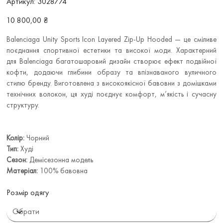
Артикул:
3028774
3028774
Ціна
10 800,00 ₴
Balenciaga Unity Sports Icon Layered Zip-Up Hooded — це сміливе
поєднання спортивної естетики та високої моди. Характерний
для Balenciaga багатошаровий дизайн створює ефект подвійної
кофти, додаючи глибини образу та впізнаваного вуличного
стилю бренду. Виготовлена з високоякісної бавовни з домішками
технічних волокон, ця худі поєднує комфорт, м’якість і сучасну
структуру.
Колір:
Чорний
Тип:
Худі
Сезон:
Демісезонна модель
Матеріал:
100% бавовна
Розмір одягу