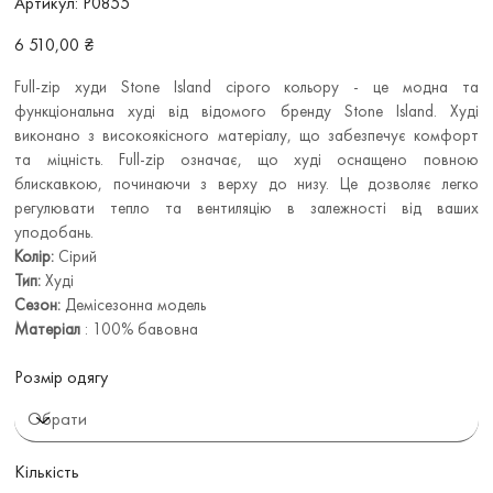
Артикул:
P0855
P0855
Ціна
6 510,00 ₴
Full-zip худи Stone Island сірого кольору - це модна та
функціональна худі від відомого бренду Stone Island. Худі
виконано з високоякісного матеріалу, що забезпечує комфорт
та міцність. Full-zip означає, що худі оснащено повною
блискавкою, починаючи з верху до низу. Це дозволяє легко
регулювати тепло та вентиляцію в залежності від ваших
уподобань.
Колір:
Сірий
Тип:
Худі
Сезон:
Демісезонна модель
Матеріал
: 100% бавовна
Розмір одягу
Кількість