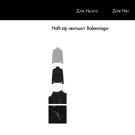
Для Нього
Для Неї
Half-zip свитшот Balenciaga