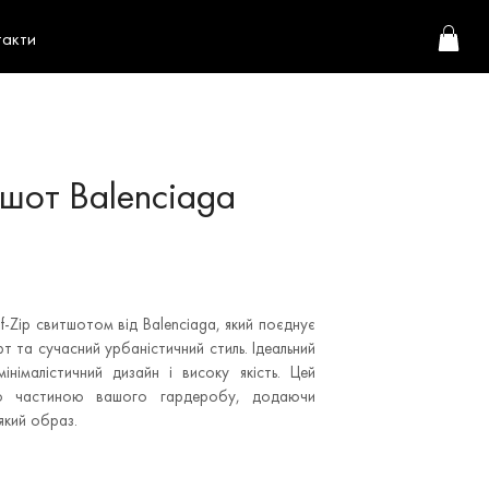
такти
тшот Balenciaga
f-Zip свитшотом від Balenciaga, який поєднує
 та сучасний урбаністичний стиль. Ідеальний
інімалістичний дизайн і високу якість. Цей
ою частиною вашого гардеробу, додаючи
який образ.