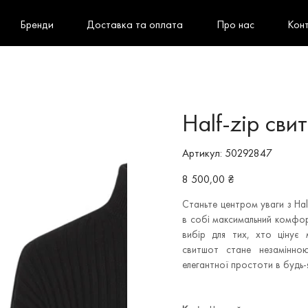
Бренди
Доставка та оплата
Про нас
Кон
Half-zip сви
Артикул
Артикул:
50292847
50292847
Ціна
8 500,00 ₴
Станьте центром уваги з Hal
в собі максимальний комфорт
вибір для тих, хто цінує м
свитшот стане незамінн
елегантної простоти в будь-