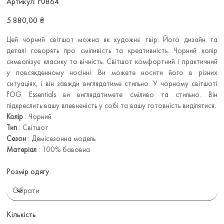
Артикул:
F0864
F0864
Ціна
5 880,00 ₴
Цей чорний світшот можна як художнє твір. Його дизайн та
деталі говорять про сміливість та креативність. Чорний колір
символізує класику та вічність. Світшот комфортний і практичний
у повсякденному носінні. Ви можете носити його в різних
ситуаціях, і він завжди виглядатиме стильно. У чорному світшоті
FOG Essentials ви виглядатимете сміливо та стильно. Він
підкреслить вашу впевненість у собі та вашу готовність виділятися.
Колір
: Чорний
Тип
: Світшот
Сезон
: Демісезонна модель
Матеріал
: 100% бавовна
Розмір одягу
Кількість