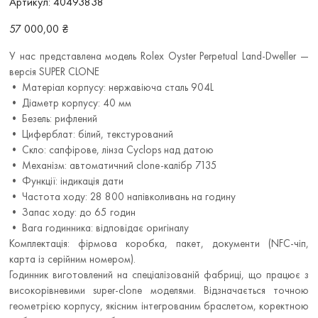
Артикул:
40493838
40493838
Ціна
57 000,00 ₴
У нас представлена модель Rolex Oyster Perpetual Land-Dweller —
версія SUPER CLONE
• Матеріал корпусу: нержавіюча сталь 904L
• Діаметр корпусу: 40 мм
• Безель: рифлений
• Циферблат: білий, текстурований
• Скло: сапфірове, лінза Cyclops над датою
• Механізм: автоматичний clone-калібр 7135
• Функції: індикація дати
• Частота ходу: 28 800 напівколивань на годину
• Запас ходу: до 65 годин
• Вага годинника: відповідає оригіналу
Комплектація: фірмова коробка, пакет, документи (NFC-чіп,
карта із серійним номером).
Годинник виготовлений на спеціалізованій фабриці, що працює з
високорівневими super-clone моделями. Відзначається точною
геометрією корпусу, якісним інтегрованим браслетом, коректною