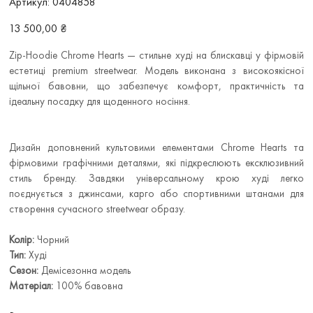
Артикул:
0404858
0404858
Ціна
13 500,00 ₴
Zip-Hoodie Chrome Hearts — стильне худі на блискавці у фірмовій
естетиці premium streetwear. Модель виконана з високоякісної
щільної бавовни, що забезпечує комфорт, практичність та
ідеальну посадку для щоденного носіння.
Дизайн доповнений культовими елементами Chrome Hearts та
фірмовими графічними деталями, які підкреслюють ексклюзивний
стиль бренду. Завдяки універсальному крою худі легко
поєднується з джинсами, карго або спортивними штанами для
створення сучасного streetwear образу.
Колір:
Чорний
Тип:
Худі
Сезон:
Демісезонна модель
Матеріал:
100% бавовна