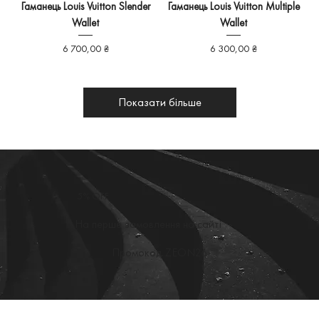
Гаманець Louis Vuitton Slender
Гаманець Louis Vuitton Multiple
Wallet
Wallet
Ціна
Ціна
6 700,00 ₴
6 300,00 ₴
Показати більше
5% OFF
На перше замовлення на сайті
Промокод ZEON26