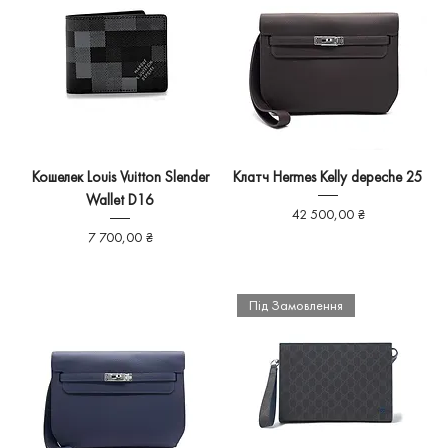
Кошелек Louis Vuitton Slender
Клатч Hermes Kelly depeche 25
Wallet D16
Ціна
42 500,00 ₴
Ціна
7 700,00 ₴
Під Замовлення