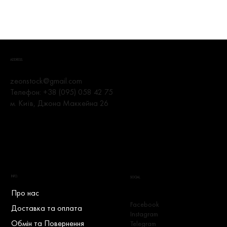
ADDRESS.
zeonstock@gmail.com
Телефон:
+38 (095) 058 42 75
м. Київ, Джона Маккейна 26
INFO.
SOCIAL.
Про нас
Facebook
Доставка та оплата
Instagram
Обмін та Повернення
Telegram