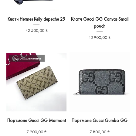
Клатч Hermes Kelly depeche 25
Клатч Gucci GG Canvas Small
pouch
Ціна
42 500,00 ₴
Ціна
13 900,00 ₴
Під Замовлення
Портмоне Gucci GG Marmont
Портмоне Gucci Gumbo GG
Ціна
Ціна
7 200,00 ₴
7 800,00 ₴