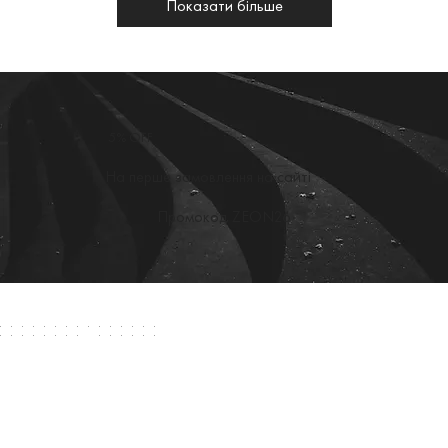
Показати більше
5% OFF
На перше замовлення на сайті
Промокод ZEON26