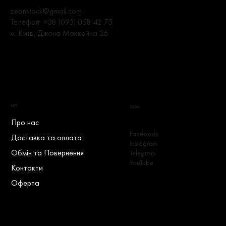
zeonstock@gmail.com
Телефон:
+38 (095) 058 42 75
м. Київ, Джона Маккейна 26
INFO.
SOCIAL.
Про нас
Facebook
Доставка та оплата
Instagram
Обмін та Повернення
Telegram
YouTube
Контакти
Оферта