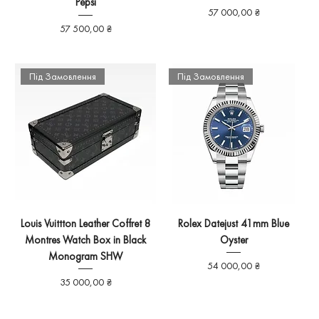
Pepsi
Ціна
57 000,00 ₴
Ціна
57 500,00 ₴
Під Замовлення
Під Замовлення
Louis Vuittton Leather Coffret 8
Rolex Datejust 41mm Blue
Montres Watch Box in Black
Oyster
Monogram SHW
Ціна
54 000,00 ₴
Ціна
35 000,00 ₴