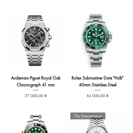
Audemars Piguet Royal Oak
Rolex Submariner Date "Hulk"
Chronograph 41 mm
40mm Stainless Steel
Ціна
Ціна
77 000,00 ₴
62 000,00 ₴
Під Замовлення