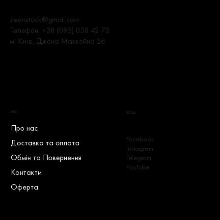
zeonstock@gmail.com
Телефон:
+38 (095) 058 42 75
м. Київ, Джона Маккейна 26
INFO.
SOCIAL.
Про нас
Facebook
Доставка та оплата
Instagram
Обмін та Повернення
Telegram
YouTube
Контакти
Оферта