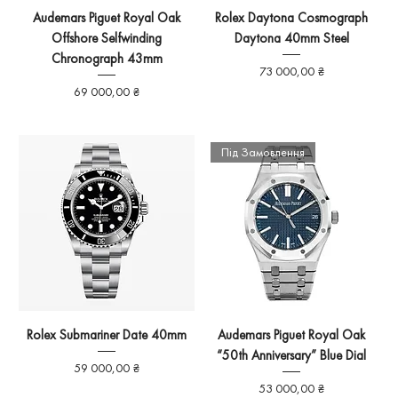
Audemars Piguet Royal Oak
Rolex Daytona Cosmograph
Offshore Selfwinding
Daytona 40mm Steel
Chronograph 43mm
Ціна
73 000,00 ₴
Ціна
69 000,00 ₴
Під Замовлення
Rolex Submariner Date 40mm
Audemars Piguet Royal Oak
“50th Anniversary” Blue Dial
Ціна
59 000,00 ₴
Ціна
53 000,00 ₴