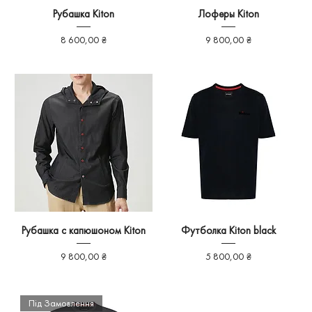
Рубашка Kiton
Лоферы Kiton
Ціна
Ціна
8 600,00 ₴
9 800,00 ₴
Рубашка с капюшоном Kiton
Футболка Kiton black
Ціна
Ціна
9 800,00 ₴
5 800,00 ₴
Під Замовлення