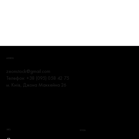
ADDRESS.
zeonstock@gmail.com
Телефон:
+38 (095) 058 42 75
м. Київ, Джона Маккейна 26
INFO.
SOCIAL.