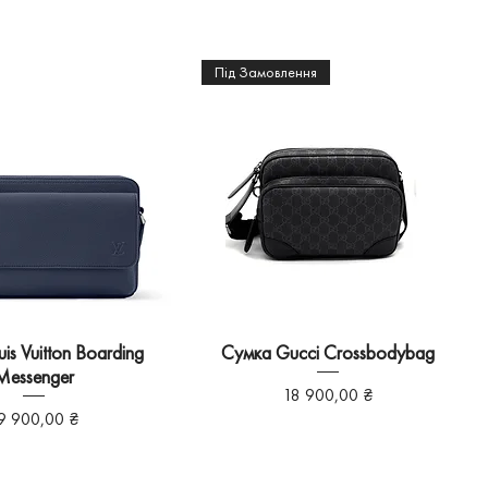
Під Замовлення
is Vuitton Boarding
Сумка Gucci Crossbodybag
Messenger
Ціна
18 900,00 ₴
іна
9 900,00 ₴