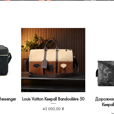
Messenger
Louis Vuitton Keepall Bandoulière 50
Дорожная 
Keepal
Ціна
45 000,00 ₴