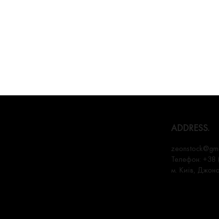
ADDRESS.
zeonstock@gma
Телефон:
+38 
м. Київ, Джон