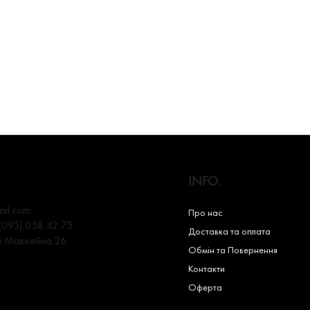
INFO.
il.com
Про нас
(095) 058 42 75
Доставка та оплата
а Маккейна 26
Обмін та Повернення
Контакти
Оферта