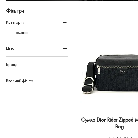
Фільтри
Категория
Гаманці
Ціна
Бренд
11 100 ₴
47 000 ₴
Bottega Veneta
Власний фільтр
Dior
Для Нього
Gucci
Hermes
Louis Vuitton
Moncler
Сумка Dior Rider Zipped 
Prada
Bag
Goyard