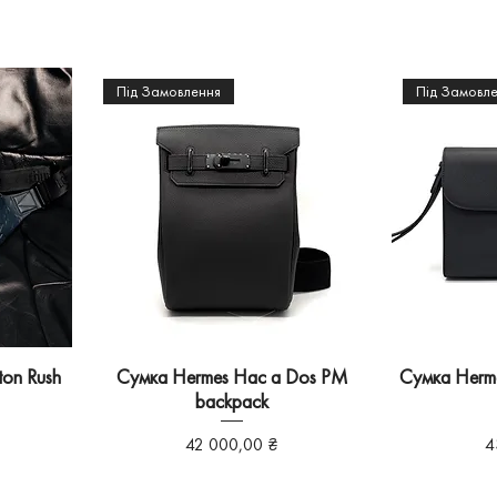
Під Замовлення
Під Замовл
ton Rush
Сумка Hermes Hac a Dos PM
Сумка Herme
backpack
Ціна
Ц
42 000,00 ₴
4