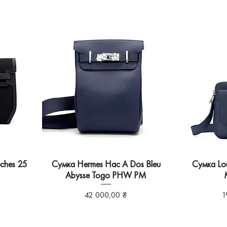
ches 25
Сумка Hermes Hac A Dos Bleu
Сумка Lou
Abysse Togo PHW PM
Ціна
Ц
42 000,00 ₴
1