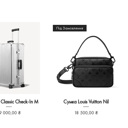
Під Замовлення
lassic Check-In M
Сумка Louis Vuitton Nil
іна
Ціна
9 000,00 ₴
18 500,00 ₴