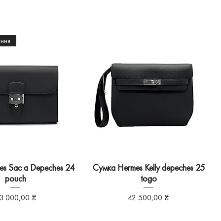
ення
s Sac a Depeches 24
Сумка Hermes Kelly depeches 25
pouch
togo
іна
Ціна
3 000,00 ₴
42 500,00 ₴