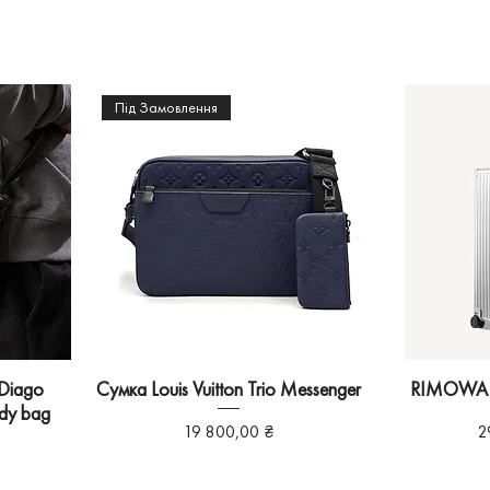
Під Замовлення
 Diago
Сумка Louis Vuitton Trio Messenger
RIMOWA C
ody bag
Ціна
Ц
19 800,00 ₴
2