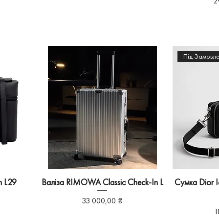
Ц
2
Під Замовл
h L29
Валіза RIMOWA Classic Check-In L
Сумка Dior I
Ціна
33 000,00 ₴
Ц
1