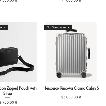
іна
Ціна
9 500,00 ₴
41 000,00 ₴
ення
Під Замовлення
con Zipped Pouch with
Чемодан Rimowa Classic Cabin S
Strap
Ціна
25 000,00 ₴
іна
8 900,00 ₴