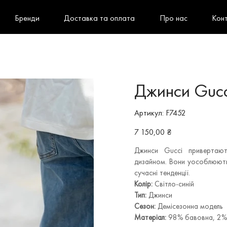
Бренди
Доставка та оплата
Про нас
Кон
Джинси Gucc
Артикул
Артикул:
F7452
F7452
Ціна
7 150,00 ₴
Джинси Gucci привертают
дизайном. Вони уособлюють 
сучасні тенденції.
Колір:
Світло-синій
Тип:
Джинси
Сезон:
Демісезонна модель
Матеріал:
98% бавовна, 2%