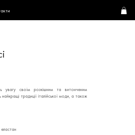
такти
i
ь увагу своїм розкішним та витонченим
найкращі традиції італійської моди, а також
 еластан