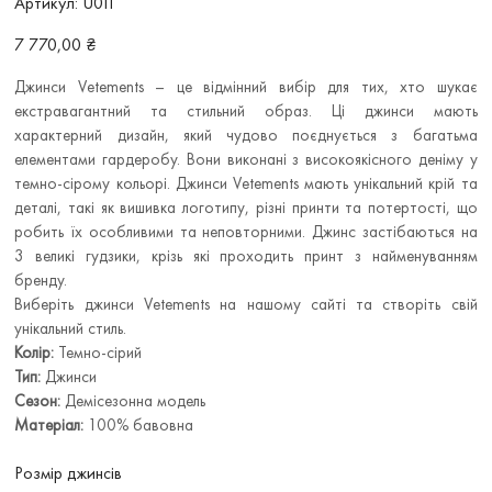
Артикул:
U011
U011
Ціна
7 770,00 ₴
Джинси Vetements – це відмінний вибір для тих, хто шукає
екстравагантний та стильний образ. Ці джинси мають
характерний дизайн, який чудово поєднується з багатьма
елементами гардеробу. Вони виконані з високоякісного деніму у
темно-сірому кольорі. Джинси Vetements мають унікальний крій та
деталі, такі як вишивка логотипу, різні принти та потертості, що
робить їх особливими та неповторними. Джинс застібаються на
3 великі гудзики, крізь які проходить принт з найменуванням
бренду.
Виберіть джинси Vetements на нашому сайті та створіть свій
унікальний стиль.
Колір:
Темно-сірий
Тип:
Джинси
Сезон:
Демісезонна модель
Матеріал:
100% бавовна
Розмір джинсів