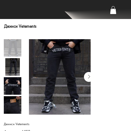
Джинси Vetements
Джинси Vetements
Артикул