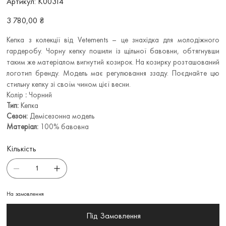
Артикул:
K00314
K00314
Ціна
3 780,00 ₴
Кепка з колекції від Vetements – це знахідка для молодіжного
гардеробу. Чорну кепку пошили із щільної бавовни, обтягнувши
таким же матеріалом вигнутий козирок. На козирку розташований
логотип бренду. Модель має регулювання ззаду. Поєднайте цю
стильну кепку зі своїм чином цієї весни.
Колір
:
Чорний
Тип:
Кепка
Сезон:
Демісезонна модель
Матеріал:
100% бавовна
Кількість
На замовлення
Під Замовлення