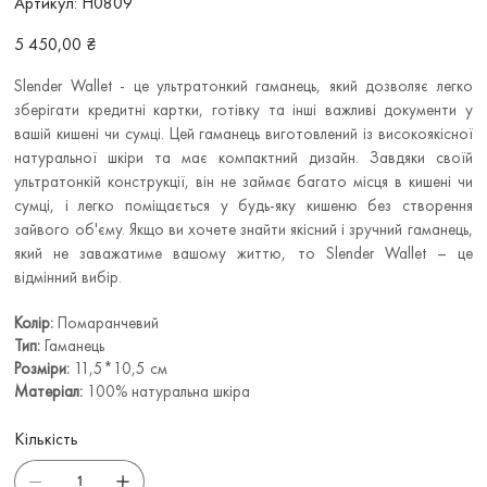
Артикул:
Н0809
Н0809
Ціна
5 450,00 ₴
Slender Wallet - це ультратонкий гаманець, який дозволяє легко
зберігати кредитні картки, готівку та інші важливі документи у
вашій кишені чи сумці. Цей гаманець виготовлений із високоякісної
натуральної шкіри та має компактний дизайн. Завдяки своїй
ультратонкій конструкції, він не займає багато місця в кишені чи
сумці, і легко поміщається у будь-яку кишеню без створення
зайвого об'єму. Якщо ви хочете знайти якісний і зручний гаманець,
який не заважатиме вашому життю, то Slender Wallet – це
відмінний вибір.
Колір:
Помаранчевий
Тип:
Гаманець
Розміри:
11,5*10,5 см
Матеріал:
100% натуральна шкіра
Кількість