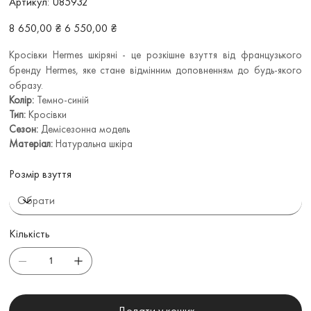
Артикул:
U85932
U85932
Звичайна
Ціна
8 650,00 ₴
6 550,00 ₴
ціна
зі
знижкою
Кросівки Hermes шкіряні - це розкішне взуття від французького
бренду Hermes, яке стане відмінним доповненням до будь-якого
образу.
Колір:
Темно-синій
Тип:
Кросівки
Сезон:
Демісезонна модель
Матеріал:
Натуральна шкіра
Розмір взуття
Кількість
Додати у кошик