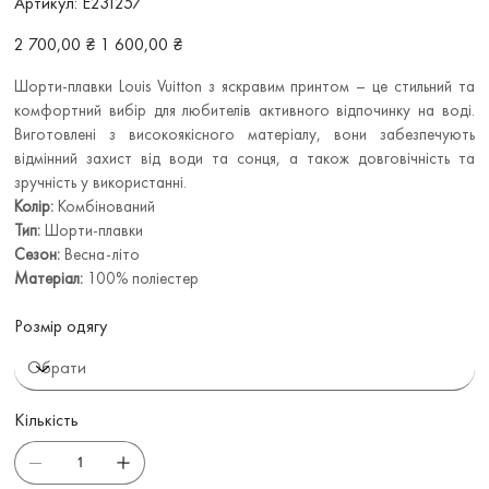
Артикул:
Е231257
Е231257
Звичайна
Ціна
2 700,00 ₴
1 600,00 ₴
ціна
зі
знижкою
Шорти-плавки Louis Vuitton з яскравим принтом – це стильний та
комфортний вибір для любителів активного відпочинку на воді.
Виготовлені з високоякісного матеріалу, вони забезпечують
відмінний захист від води та сонця, а також довговічність та
зручність у використанні.
Колір:
Комбінований
Тип:
Шорти-плавки
Сезон:
Весна-літо
Матеріал:
100% поліестер
Розмір одягу
Кількість