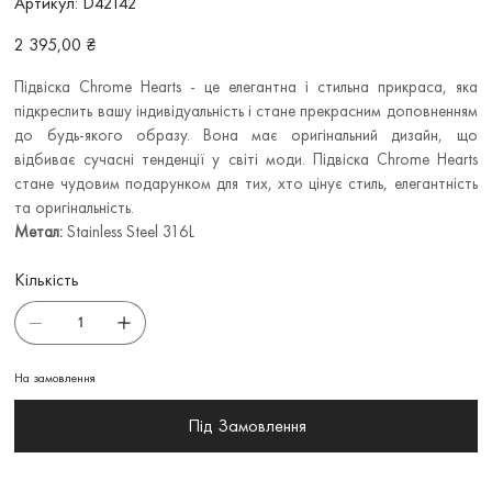
Артикул:
D42142
D42142
Ціна
2 395,00 ₴
Підвіска Chrome Hearts - це елегантна і стильна прикраса, яка
підкреслить вашу індивідуальність і стане прекрасним доповненням
до будь-якого образу. Вона має оригінальний дизайн, що
відбиває сучасні тенденції у світі моди. Підвіска Chrome Hearts
стане чудовим подарунком для тих, хто цінує стиль, елегантність
та оригінальність.
Метал:
Stainless Steel 316L
Кількість
На замовлення
Під Замовлення