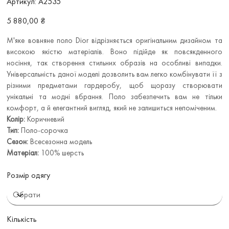
Артикул:
A2535
A2535
Ціна
5 880,00 ₴
М'яке вовняне поло Dior відрізняється оригінальним дизайном та
високою якістю матеріалів. Воно підійде як повсякденного
носіння, так створення стильних образів на особливі випадки.
Універсальність даної моделі дозволить вам легко комбінувати її з
різними предметами гардеробу, щоб щоразу створювати
унікальні та модні вбрання. Поло забезпечить вам не тільки
комфорт, а й елегантний вигляд, який не залишиться непоміченим.
Колір:
Коричневий
Тип:
Поло-сорочка
Сезон:
Всесезонна модель
Матеріал:
100% шерсть
Розмір одягу
Кількість