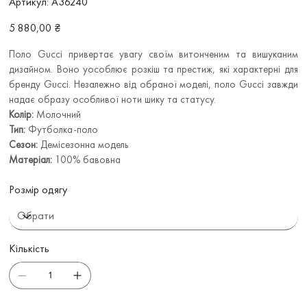
Артикул:
A36240
A36240
Ціна
5 880,00 ₴
Поло Gucci привертає увагу своїм витонченим та вишуканим
дизайном. Воно уособлює розкіш та престиж, які характерні для
бренду Gucci. Незалежно від обраної моделі, поло Gucci завжди
надає образу особливої ноти шику та статусу.
Колір:
Молочний
Тип:
Футболка-поло
Сезон:
Демісезонна модель
Матеріал:
100% бавовна
Розмір одягу
Кількість