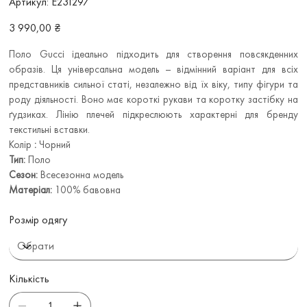
Артикул:
Е231297
Е231297
Ціна
3 990,00 ₴
Поло Gucci ідеально підходить для створення повсякденних
образів. Ця універсальна модель – відмінний варіант для всіх
представників сильної статі, незалежно від їх віку, типу фігури та
роду діяльності. Воно має короткі рукави та коротку застібку на
ґудзиках. Лінію плечей підкреслюють характерні для бренду
текстильні вставки.
Колір
:
Чорний
Тип:
Поло
Сезон:
Всесезонна модель
Матеріал:
100% бавовна
Розмір одягу
Кількість