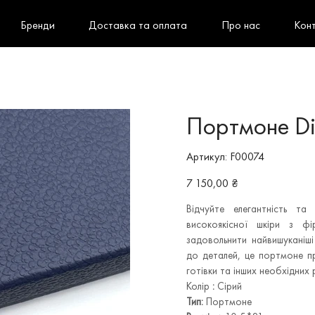
Бренди
Доставка та оплата
Про нас
Кон
Портмоне Di
Артикул
Артикул:
F00074
F00074
Ціна
7 150,00 ₴
Відчуйте елегантність та
високоякісної шкіри з ф
задовольнити найвишуканіш
до деталей, це портмоне про
готівки та інших необхідних 
Колір
:
Сірий
Тип:
Портмоне