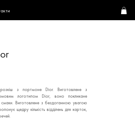
такти
or
 розкіш з портмоне Dior. Виготовлене з
ірмовим логотипом Dior, воно покликане
і смаки. Виготовлене з бездоганною увагою
понує щедру кількість відділень для карток,
речей.