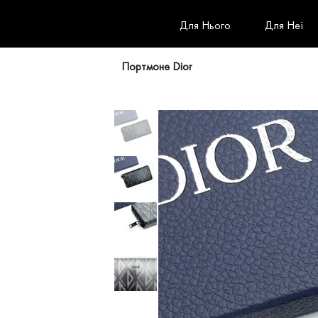
Для Нього
Для Неї
Портмоне Dior