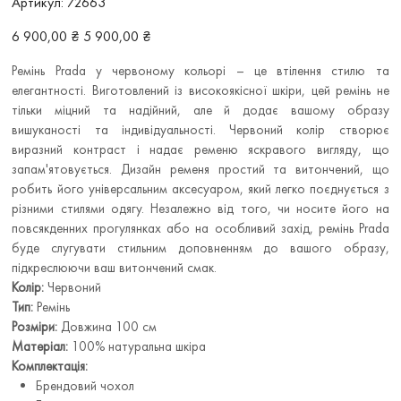
Артикул:
72663
72663
Звичайна
Ціна
6 900,00 ₴
5 900,00 ₴
ціна
зі
знижкою
Ремінь Prada у червоному кольорі – це втілення стилю та
елегантності. Виготовлений із високоякісної шкіри, цей ремінь не
тільки міцний та надійний, але й додає вашому образу
вишуканості та індивідуальності. Червоний колір створює
виразний контраст і надає ременю яскравого вигляду, що
запам'ятовується. Дизайн ременя простий та витончений, що
робить його універсальним аксесуаром, який легко поєднується з
різними стилями одягу. Незалежно від того, чи носите його на
повсякденних прогулянках або на особливий захід, ремінь Prada
буде слугувати стильним доповненням до вашого образу,
підкреслюючи ваш витончений смак.
Колір:
Червоний
Тип:
Ремінь
Розміри:
Довжина 100 см
Матеріал:
100% натуральна шкіра
Комплектація:
Брендовий чохол