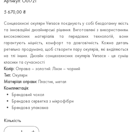
Артикул:
О01721
О01721
Ціна
5 670,00 ₴
Сонцезахисні окуляри Versace поєднують у собі бездоганну якість
та інноваційні дизайнерські рішення. Виготовлені з використанням
високоякісних матеріалів та передових технологій, вони
гарантують міцність, комфорт та довговічність. Кожна деталь
ретельно продумана, щоб створити пару окулярів, які виділяються
на тлі інших. Дизайн сонцезахисних окулярів Versace - це суміш
класики та сучасності
Колір:
Оправа – золотий. Лінзи – чорний
Тип:
Окуляри
Матеріал оправи:
Пластик, метал
Комплектація:
Брендовий чохол
Брендова серветка з мікрофібри
Брендова упаковка
Кількість