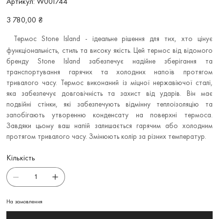
Артикул:
W001744
W001744
Ціна
3 780,00 ₴
Термос Stone Island - ідеальне рішення для тих, хто цінує
функціональність, стиль та високу якість. Цей термос від відомого
бренду Stone Island забезпечує надійне зберігання та
транспортування гарячих та холодних напоїв протягом
тривалого часу. Термос виконаний із міцної нержавіючої сталі,
яка забезпечує довговічність та захист від ударів. Він має
подвійні стінки, які забезпечують відмінну теплоізоляцію та
запобігають утворенню конденсату на поверхні термоса.
Завдяки цьому ваш напій залишається гарячим або холодним
протягом тривалого часу. Змінюють колір за різних температур.
Кількість
На замовлення