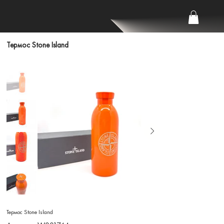
Термос Stone Island
Термос Stone Island
Артикул