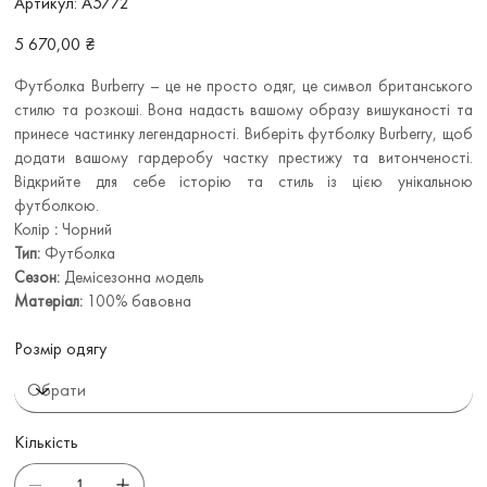
Артикул:
A5772
A5772
Ціна
5 670,00 ₴
Футболка Burberry – це не просто одяг, це символ британського
стилю та розкоші. Вона надасть вашому образу вишуканості та
принесе частинку легендарності. Виберіть футболку Burberry, щоб
додати вашому гардеробу частку престижу та витонченості.
Відкрийте для себе історію та стиль із цією унікальною
футболкою.
Колір
:
Чорний
Тип:
Футболка
Сезон:
Демісезонна модель
Матеріал:
100% бавовна
Розмір одягу
Кількість