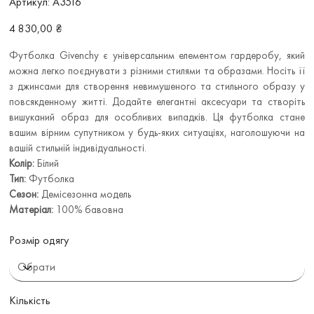
Артикул:
A3516
A3516
Ціна
4 830,00 ₴
Футболка Givenchy є універсальним елементом гардеробу, який
можна легко поєднувати з різними стилями та образами. Носіть її
з джинсами для створення невимушеного та стильного образу у
повсякденному житті. Додайте елегантні аксесуари та створіть
вишуканий образ для особливих випадків. Ця футболка стане
вашим вірним супутником у будь-яких ситуаціях, наголошуючи на
вашій стильній індивідуальності.
Колір:
Білий
Тип:
Футболка
Сезон:
Демісезонна модель
Матеріал:
100% бавовна
Розмір одягу
Кількість