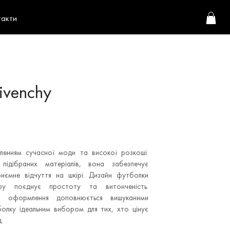
такти
ivenchy
ленням сучасної моди та високої розкоші.
підібраних матеріалів, вона забезпечує
иємне відчуття на шкірі. Дизайн футболки
ру поєднує простоту та витонченість.
до оформлення доповнюється вишуканими
олку ідеальним вибором для тих, хто цінує
.