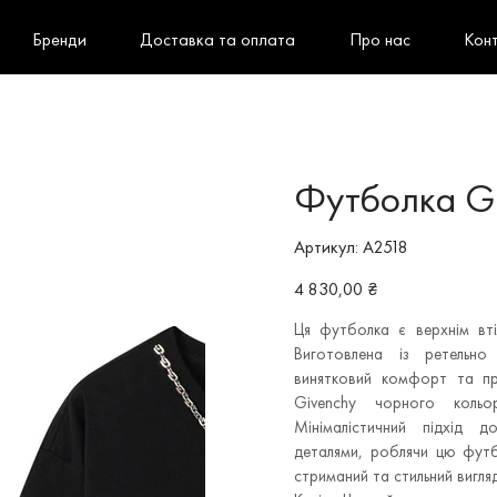
Бренди
Доставка та оплата
Про нас
Кон
Футболка G
Артикул
Артикул:
A2518
A2518
Ціна
4 830,00 ₴
Ця футболка є верхнім вті
Виготовлена із ретельно 
винятковий комфорт та пр
Givenchy чорного кольо
Мінімалістичний підхід 
деталями, роблячи цю футб
стриманий та стильний вигляд