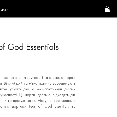
такти
f God Essentials
s – це поєднання зручності та стилю, створені
. Вільний крій та м'яка тканина забезпечують
гом усього дня, а мінімалістичний дизайн
учасності. Ці шорти ідеально підходять для
 чи то прогулянка по місту, чи тренування в
 стиль шортами Fear of God Essentials та