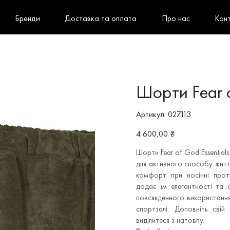
Бренди
Доставка та оплата
Про нас
Кон
Шорти Fear o
Артикул
Артикул:
027113
027113
Ціна
4 600,00 ₴
Шорти Fear of God Essential
для активного способу життя
комфорт при носінні протя
додає їм елегантності та с
повсякденного використання:
спортзалі. Доповніть свій
виділитеся з натовпу.