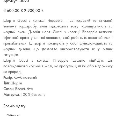
Артикул:
U090
U090
Звичайна
Ціна
3 600,00 ₴
2 900,00 ₴
ціна
зі
знижкою
Шорти Gucci з колекції Pineapple – це яскравий та стильний
елемент гардеробу, який підкреслить вашу індивідуальність та
модний смак. Дизайн шорт Gucci з колекції Pineapple включає
ефектний принт у вигляді ананасів, який робить їх незвичайними і
привабливими. Ці шорти поєднують у собі функціональність та
модний дизайн, що дозволяє використовувати їх у різних
ситуаціях.
Шорти Gucci з колекції Pineapple ідеально підійдуть для
повсякденного носіння в місті, на прогулянці, пляжі або відпочинку
на природі.
Колір:
Комбінований
Тип:
Шорти
Сезон:
Весна-літо
Матеріал:
100% бавовна
Розмір одягу