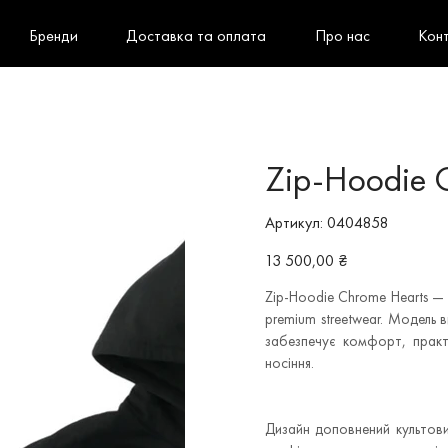
Бренди
Доставка та оплата
Про нас
Кон
Zip-Hoodie 
Артикул
Артикул:
0404858
0404858
Ціна
13 500,00 ₴
Zip-Hoodie Chrome Hearts — 
premium streetwear. Модель 
забезпечує комфорт, практ
носіння.
Дизайн доповнений культов