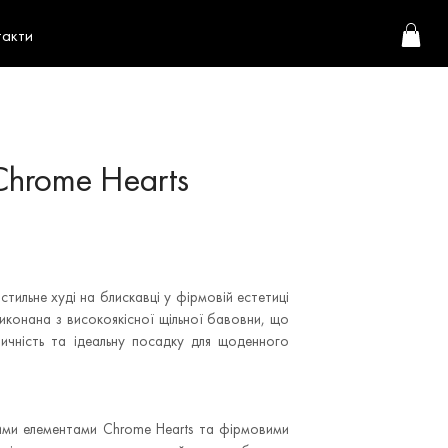
такти
Chrome Hearts
стильне худі на блискавці у фірмовій естетиці
виконана з високоякісної щільної бавовни, що
ичність та ідеальну посадку для щоденного
ими елементами Chrome Hearts та фірмовими