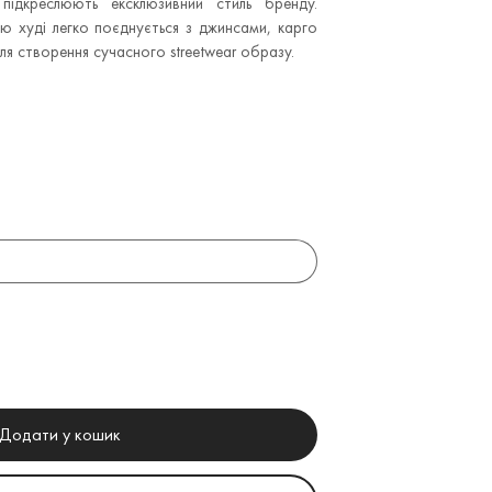
 підкреслюють ексклюзивний стиль бренду.
ю худі легко поєднується з джинсами, карго
я створення сучасного streetwear образу.
Додати у кошик