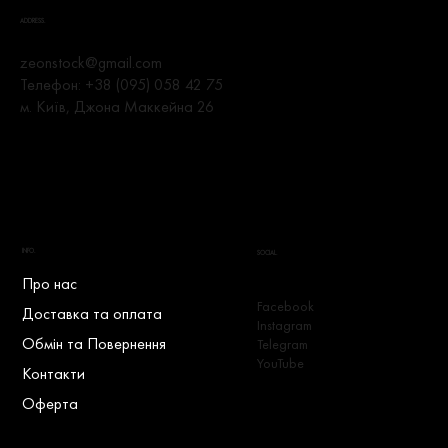
ADDRESS.
zeonstock@gmail.com
Телефон:
+38 (095) 058 42 75
м. Київ, Джона Маккейна 26
INFO.
SOCIAL.
Про нас
Facebook
Доставка та оплата
Instagram
Обмін та Повернення
Telegram
YouTube
Контакти
Оферта