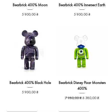
Bearbrick 400% Moon
Bearbrick 400% Innersect Earth
Ціна
Ціна
5 900,00 ₴
5 900,00 ₴
Bearbrick 400% Black Hole
Bearbrick Disney Pixar Monsters
400%
Ціна
5 900,00 ₴
Звичайна ціна
За розпродажем
7 980,00 ₴
6 380,00 ₴