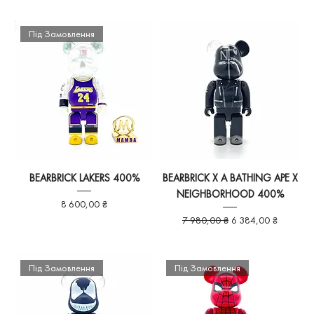
Під Замовлення
BEARBRICK LAKERS 400%
BEARBRICK X A BATHING APE X
NEIGHBORHOOD 400%
Ціна
8 600,00 ₴
Звичайна ціна
За розпродажем
7 980,00 ₴
6 384,00 ₴
Під Замовлення
Під Замовлення