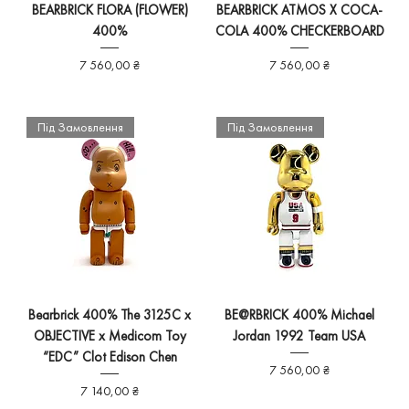
BEARBRICK FLORA (FLOWER)
BEARBRICK ATMOS X COCA-
400%
COLA 400% CHECKERBOARD
Ціна
Ціна
7 560,00 ₴
7 560,00 ₴
Під Замовлення
Під Замовлення
Bearbrick 400% The 3125C x
BE@RBRICK 400% Michael
OBJECTIVE x Medicom Toy
Jordan 1992 Team USA
“EDC” Clot Edison Chen
Ціна
7 560,00 ₴
Ціна
7 140,00 ₴