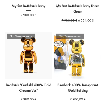
My first Be@rbrick Baby
My First Be@rbrick Baby Forest
Green
Ціна
7 980,00 ₴
Звичайна ціна
За розпродажем
7 980,00 ₴
6 384,00 ₴
Під Замовлення
Під Замовлення
Bearbrick "Garfield 400% Gold
Bearbrick 400% Transparent
Chrome Ver."
Gold Building
Ціна
Ціна
7 980,00 ₴
7 980,00 ₴