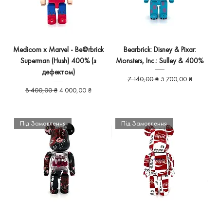
Medicom x Marvel - Be@rbrick
Bearbrick: Disney & Pixar:
Superman (Hush) 400% (з
Monsters, Inc.: Sulley & 400%
дефектом)
Звичайна ціна
За розпродажем
7 140,00 ₴
5 700,00 ₴
Звичайна ціна
За розпродажем
8 400,00 ₴
4 000,00 ₴
Під Замовлення
Під Замовлення