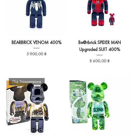
BEARBRICK VENOM 400%
Be@rbrick SPIDER MAN
Upgraded SUIT 400%
Ціна
5 900,00 ₴
Ціна
8 600,00 ₴
Під Замовлення